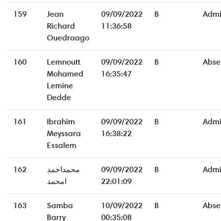
159
Jean
09/09/2022
B
Admi
Richard
11:36:58
Ouedraago
160
Lemnoutt
09/09/2022
B
Abse
Mohamed
16:35:47
Lemine
Dedde
161
Ibrahim
09/09/2022
B
Admi
Meyssara
16:38:22
Essalem
162
محمداحمد
09/09/2022
B
Admi
امحمد
22:01:09
163
Samba
10/09/2022
B
Abse
Barry
00:35:08