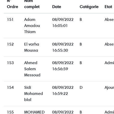
N°
Nom
Ordre
complet
Date
Catégorie
Etat
151
Adam
08/09/2022
B
Abse
Amadou
16:05:01
Thiam
152
El varha
08/09/2022
B
Abse
Moussa
16:55:30
153
Ahmed
08/09/2022
B
Admi
Salem
16:56:59
Messoud
154
Sidi
08/09/2022
D
Ajou
Mohamed
16:59:22
blal
155
MOHAMED
08/09/2022
B
Admi