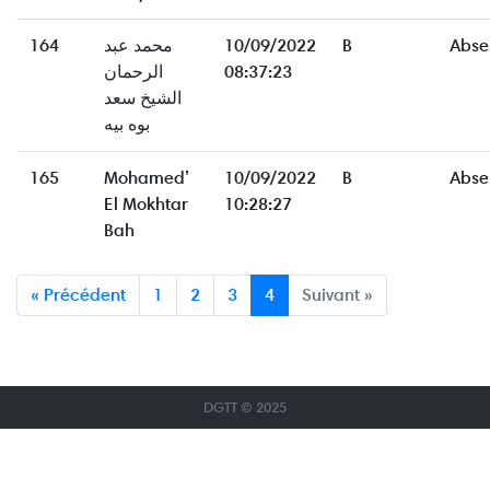
164
محمد عبد
10/09/2022
B
Abse
الرحمان
08:37:23
الشيخ سعد
بوه بيه
165
Mohamed’
10/09/2022
B
Abse
El Mokhtar
10:28:27
Bah
« Précédent
1
2
3
4
Suivant »
DGTT © 2025