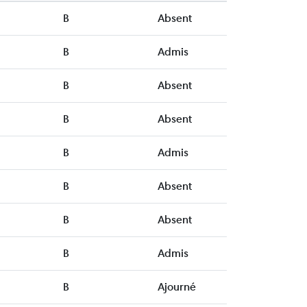
B
Absent
B
Admis
B
Absent
B
Absent
B
Admis
B
Absent
B
Absent
B
Admis
B
Ajourné