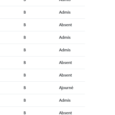
B
Admis
B
Absent
B
Admis
B
Admis
B
Absent
B
Absent
B
Ajourné
B
Admis
B
Absent