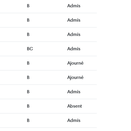
B
Admis
B
Admis
B
Admis
BC
Admis
B
Ajourné
B
Ajourné
B
Admis
B
Absent
B
Admis