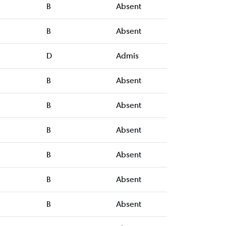
B
Absent
B
Absent
D
Admis
B
Absent
B
Absent
B
Absent
B
Absent
B
Absent
B
Absent