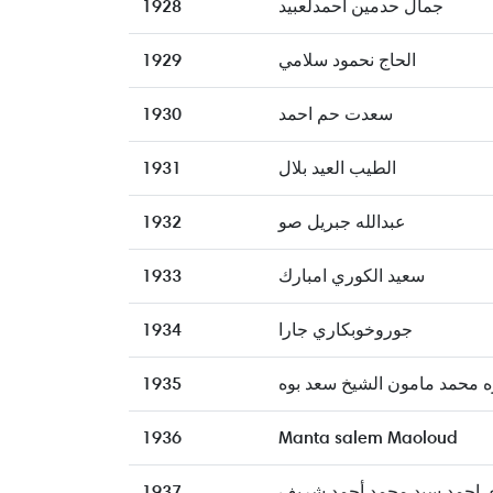
1928
جمال حدمين احمدلعبيد
1929
الحاج نحمود سلامي
1930
سعدت حم احمد
1931
الطيب العيد بلال
1932
عبدالله جبريل صو
1933
سعيد الكوري امبارك
1934
جوروخوبكاري جارا
1935
 محمد مامون الشيخ سعد بوه
1936
Manta salem Maoloud
1937
ي احمد سيد محمد أحمد شريف